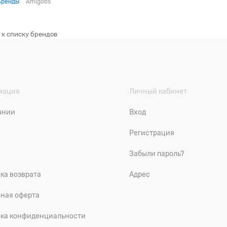
Бренды
Amigobs
 к списку брендов
мация
Личный кабинет
ании
Вход
ы
Регистрация
Забыли пароль?
ка возврата
Адрес
ная оферта
ка конфиденциальности