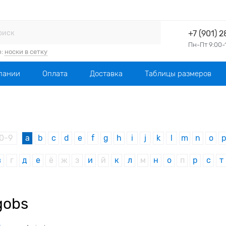
+7 (901) 
Пн-Пт 9:00-
р:
носки в сетку
пании
Оплата
Доставка
Таблицы размеров
0-9
a
b
c
d
e
f
g
h
i
j
k
l
m
n
o
в
г
д
е
ё
ж
з
и
й
к
л
м
н
о
п
р
с
т
gobs