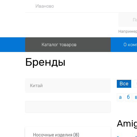
Иваново
Наприме
О ком
Каталог товаров
Бренды
Все
а
б
Ami
Носочные изделия
(8)