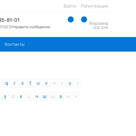
Войти
Регистрация
285-81-01
Корзина
17:00
Отправить сообщение
103-019
Контакты
p
q
r
s
t
u
v
w
x
y
z
у
ф
х
ц
ч
ш
щ
э
ю
я