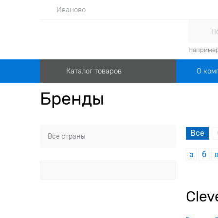
Иваново
Наприме
О ком
Каталог товаров
Бренды
Все
а
б
Clev