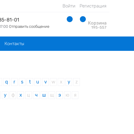
Войти
Регистрация
285-81-01
Корзина
17:00
Отправить сообщение
195-557
Контакты
p
q
r
s
t
u
v
w
x
y
z
у
ф
х
ц
ч
ш
щ
э
ю
я