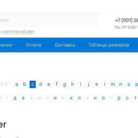
+7 (901) 
Пн-Пт 9:00-
р:
колготки 40 den
пании
Оплата
Доставка
Таблицы размеров
0-9
a
b
c
d
e
f
g
h
i
j
k
l
m
n
o
в
г
д
е
ё
ж
з
и
й
к
л
м
н
о
п
р
с
т
er