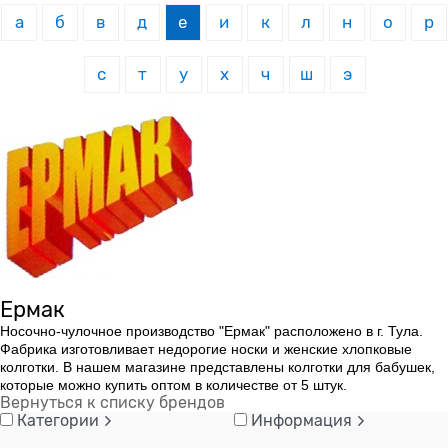
а
б
в
д
е
и
к
л
н
о
р
с
т
у
х
ч
ш
э
Ермак
Носочно-чулочное производство "Ермак" расположено в г. Тула.
Фабрика изготовливает недорогие носки и женские хлопковые
колготки. В нашем магазине представлены колготки для бабушек,
которые можно купить оптом в количестве от 5 штук.
Вернуться к списку брендов
Категории
Информация