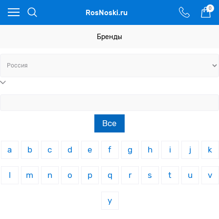
0
RosNoski.ru
Бренды
Все
a
b
c
d
e
f
g
h
i
j
k
l
m
n
o
p
q
r
s
t
u
v
y