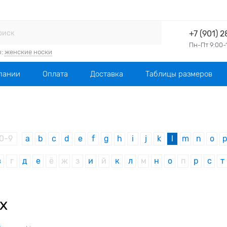
+7 (901) 
Пн-Пт 9:00-
р:
женские носки
пании
Оплата
Доставка
Таблицы размеров
0-9
a
b
c
d
e
f
g
h
i
j
k
l
m
n
o
в
г
д
е
ё
ж
з
и
й
к
л
м
н
о
п
р
с
т
x