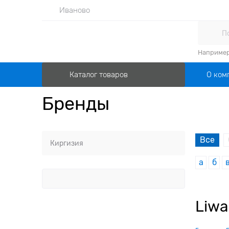
Иваново
Наприме
О ком
Каталог товаров
Бренды
Все
а
б
Liwa