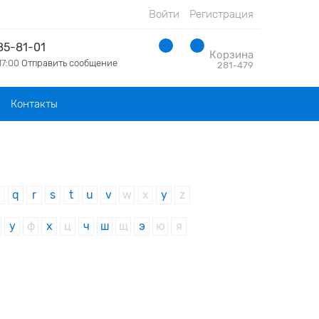
Войти
Регистрация
285-81-01
Корзина
17:00
Отправить сообщение
281-479
Контакты
p
q
r
s
t
u
v
w
x
y
z
у
ф
х
ц
ч
ш
щ
э
ю
я