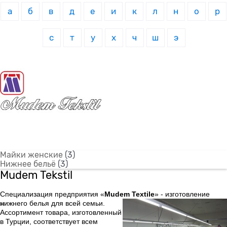
а
б
в
д
е
и
к
л
н
о
р
с
т
у
х
ч
ш
э
Майки женские
(3)
Нижнее бельё
(3)
Mudem Tekstil
Специализация предприятия «
Mudem Textile
» - изготовление
н
ижнего белья для всей семьи.
Ассортимент товара, изготовленный
в Турции, соответствует всем