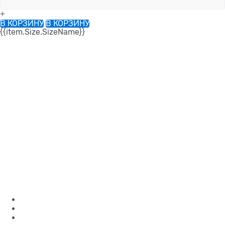
+
В КОРЗИНУ
В КОРЗИНУ
{{item.Size.SizeName}}