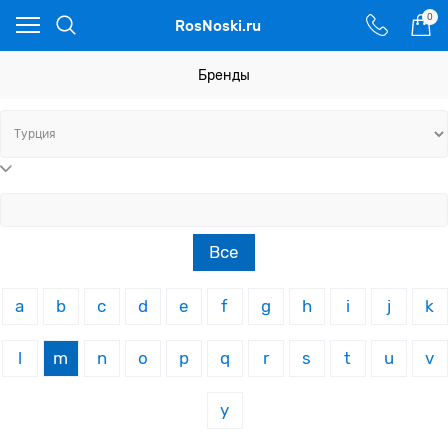
0
RosNoski.ru
Бренды
Все
a
b
c
d
e
f
g
h
i
j
k
l
m
n
o
p
q
r
s
t
u
v
y