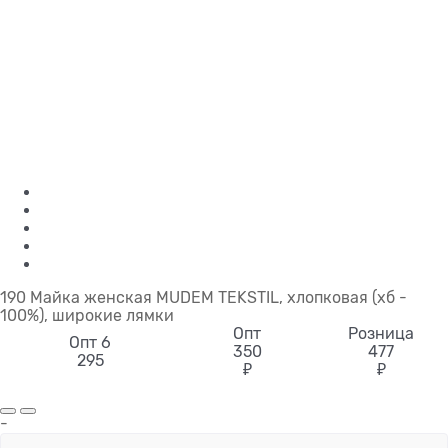
190 Майка женская MUDEM TEKSTIL, хлопковая (хб -
100%), широкие лямки
Опт
Розница
Опт 6
350
477
295
₽
₽
-