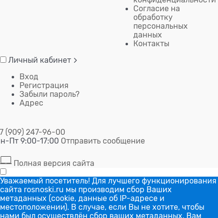
Согласие на
обработку
персональных
данных
Контакты
Личный кабинет
Вход
Регистрация
Забыли пароль?
Адрес
7 (909) 247-96-00
н-Пт 9:00-17:00
Отправить сообщение
Полная версия сайта
Уважаемый посетитель! Для лучшего функционирования
сайта rosnoski.ru мы производим сбор Ваших
метаданных (cookie, данные об IP-адресе и
местоположении). В случае, если Вы не хотите, чтобы
нами был осуществлён сбор ваших метаданных, Вам