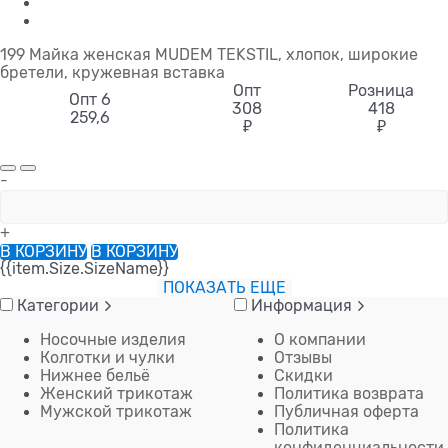
199 Майка женская MUDEM TEKSTIL, хлопок, широкие
бретели, кружевная вставка
Опт
Розница
Опт 6
308
418
259,6
₽
₽
-
+
В КОРЗИНУ
В КОРЗИНУ
{{item.Size.SizeName}}
ПОКАЗАТЬ ЕЩЕ
Категории
Информация
Носочные изделия
О компании
Колготки и чулки
Отзывы
Нижнее бельё
Скидки
Женский трикотаж
Политика возврата
Мужской трикотаж
Публичная оферта
Политика
конфиденциальности